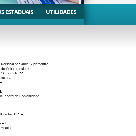
KS ESTADUAIS
UTILIDADES
 Nacional de Saúde Suplementar
 depósitos regulares
PS referente INSS
onetária
as
DI
 Federal de Contabilidade
lta sobre CREA
s
rasil
e Moedas