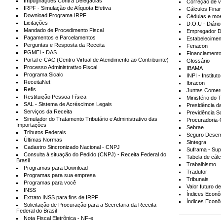
Impugnações Contra Delegacias
Correção de v
IRPF - Simulação de Alíquota Efetiva
Cálculos Fina
Download Programa IRPF
Cédulas e moe
Licitações
D.O.U - Diário
Mandado de Procedimento Fiscal
Empregador D
Pagamentos e Parcelamentos
Estabelecimen
Perguntas e Resposta da Receita
Fenacon
PGMEI - DAS
Financiamento
Portal e-CAC (Centro Virtual de Atendimento ao Contribuinte)
Glossário
Processo Administrativo Fiscal
IBAMA
Programa Sicalc
INPI - Institu
ReceitaNet
Ibracon
Refis
Juntas Comerc
Restituição Pessoa Física
Ministério do 
SAL - Sistema de Acréscimos Legais
Presidência d
Serviços da Receita
Previdência So
Simulador do Tratamento Tributário e Administrativo das
Procuradoria-
Importações
Sebrae
Tributos Federais
Seguro Dese
Últimas Normas
Sintegra
Cadastro Sincronizado Nacional - CNPJ
Suframa - Sup
Consulta à situação do Pedido (CNPJ) - Receita Federal do
Tabela de cál
Brasil
Trabalhismo
Programas para Download
Tradutor
Programas para sua empresa
Tribunais
Programas para você
Valor futuro d
INSS
Índices Econô
Extrato INSS para fins de IRPF
Índices Econô
Solicitação de Procuração para a Secretaria da Receita
Federal do Brasil
Nota Fiscal Eletrônica - NF-e