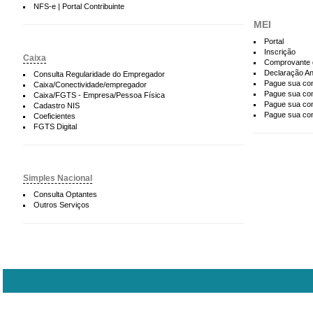
NFS-e | Portal Contribuinte
MEI
Portal
Inscrição
Caixa
Comprovante 
Declaração An
Consulta Regularidade do Empregador
Pague sua con
Caixa/Conectividade/empregador
Pague sua con
Caixa/FGTS - Empresa/Pessoa Física
Pague sua con
Cadastro NIS
Pague sua con
Coeficientes
FGTS Digital
Simples Nacional
Consulta Optantes
Outros Serviços