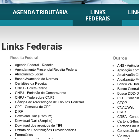
AGENDA TRIBUTÁRIA
LINKS
LIN
FEDERAIS
Links Federais
Receita Federal
Outros
Agenda Federal - Receita
ANS - Agência
Agendamento Presencial Receita Federal
Aplicação com
Atendimento Local
Atualização G
Busca Avançada de Normas
Atualização M
Certidões da Receita
Banco 24 Hor
CNPJ - Coleta Online
Banco Central
CNPJ - Emissão de Comprovante
Busca DDD-D
CNPJ - Tudo sobre CNPJ
CFC- Conselho
Códigos de Arrecadação de Tributos Federais
CFOP
CPF - Consulta de CPF
CNAE/Web
DIRF
CRCs
Download Darf (Comum)
CREA - Consu
Download Darf (Simples)
Cartório 24hr
Download dos arquivos da TIPI
Cartórios do B
Extrato de Contribuições Previdenciárias
Conversão d
Formulários
Correios