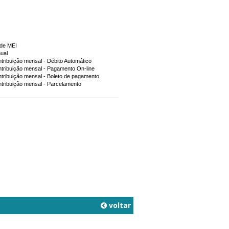
de MEI
ual
tribuição mensal - Débito Automático
tribuição mensal - Pagamento On-line
tribuição mensal - Boleto de pagamento
tribuição mensal - Parcelamento
voltar