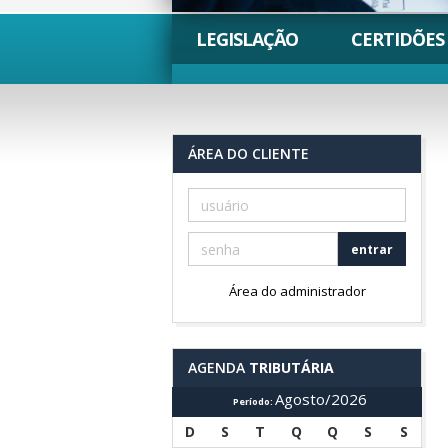
LEGISLAÇÃO
CERTIDÕES
ÁREA DO CLIENTE
entrar
Área do administrador
AGENDA
TRIBUTÁRIA
Agosto/2026
Período:
D
S
T
Q
Q
S
S