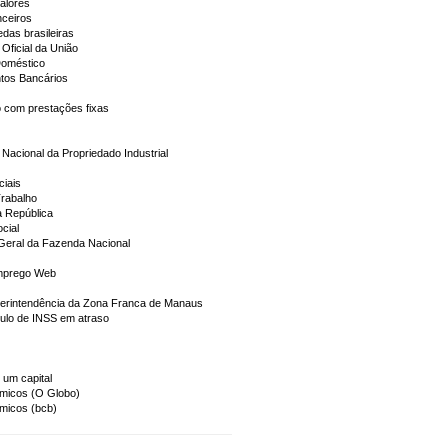
alores
nceiros
das brasileiras
 Oficial da União
oméstico
tos Bancários
 com prestações fixas
to Nacional da Propriedado Industrial
iais
Trabalho
a República
cial
Geral da Fazenda Nacional
mprego Web
erintendência da Zona Franca de Manaus
culo de INSS em atraso
e um capital
micos (O Globo)
micos (bcb)