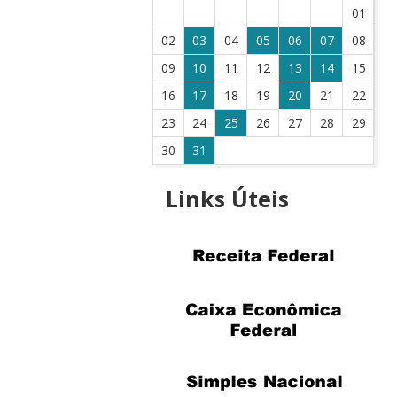
01
02
03
04
05
06
07
08
09
10
11
12
13
14
15
16
17
18
19
20
21
22
23
24
25
26
27
28
29
30
31
Links
Úteis